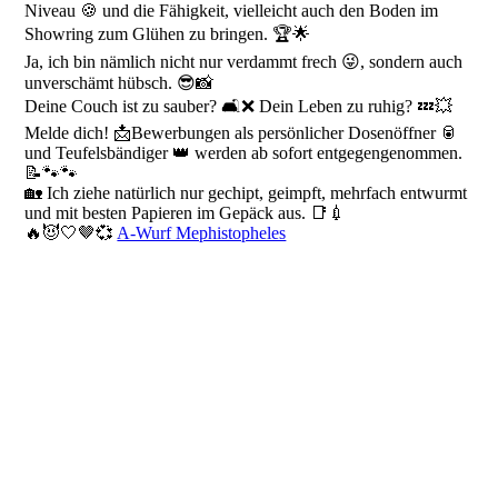
Niveau 🍪 und die Fähigkeit, vielleicht auch den Boden im
Showring zum Glühen zu bringen. 🏆🌟
Ja, ich bin nämlich nicht nur verdammt frech 😜, sondern auch
unverschämt hübsch. 😎📸
Deine Couch ist zu sauber? 🛋️❌ Dein Leben zu ruhig? 💤💥
Melde dich! 📩Bewerbungen als persönlicher Dosenöffner 🥫
und Teufelsbändiger 👑 werden ab sofort entgegengenommen.
📝🐾🐾
🏡 Ich ziehe natürlich nur gechipt, geimpft, mehrfach entwurmt
und mit besten Papieren im Gepäck aus. 📑💉
🔥😈🤍🤎💞
A-Wurf Mephistopheles