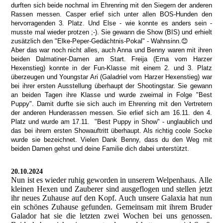
durften sich beide nochmal im Ehrenring mit den Siegern der anderen
Rassen messen. Casper erlief sich unter allen BOS-Hunden den
hervorragenden 3. Platz. Und Else - wie konnte es anders sein -
musste mal wieder protzen ;-). Sie gewann die Show (BIS) und erhielt
zusätzlich den "Elke-Peper-Gedächtnis-Pokal" - Wahnsinn.😊
Aber das war noch nicht alles, auch Anna und Benny waren mit ihren
beiden Dalmatiner-Damen am Start. Freija (Erna vom Harzer
Hexenstieg) konnte in der Fun-Klasse mit einem 2. und 3. Platz
überzeugen und Youngstar Ari (Galadriel vom Harzer Hexenstieg) war
bei ihrer ersten Ausstellung überhaupt der Shootingstar. Sie gewann
an beiden Tagen ihre Klasse und wurde zweimal in Folge "Best
Puppy". Damit durfte sie sich auch im Ehrenring mit den Vertretern
der anderen Hunderassen messen. Sie erlief sich am 16.11. den 4.
Platz und wurde am 17.11. "Best Puppy in Show" - unglaublich und
das bei ihrem ersten Showauftritt überhaupt. Als richtig coole Socke
wurde sie bezeichnet. Vielen Dank Benny, dass du den Weg mit
beiden Damen gehst und deine Familie dich dabei unterstützt.
20.10.2024
Nun ist es wieder ruhig geworden in unserem Welpenhaus. Alle
kleinen Hexen und Zauberer sind ausgeflogen und stellen jetzt
ihr neues Zuhause auf den Kopf. Auch unsere Galaxia hat nun
ein schönes Zuhause gefunden. Gemeinsam mit ihrem Bruder
Galador hat sie die letzten zwei Wochen bei uns genossen.