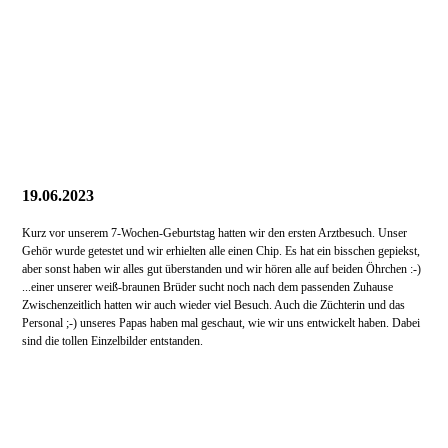
19.06.2023
Kurz vor unserem 7-Wochen-Geburtstag hatten wir den ersten Arztbesuch. Unser
Gehör wurde getestet und wir erhielten alle einen Chip. Es hat ein bisschen
gepiekst,
aber sonst haben wir alles gut überstanden und wir hören alle auf beiden Öhrchen :-)
...einer unserer weiß-braunen Brüder sucht noch nach dem passenden Zuhause
Zwischenzeitlich hatten wir auch wieder viel Besuch. Auch die Züchterin und das
Personal ;-) unseres Papas haben mal geschaut, wie wir uns entwickelt haben. Dabei
sind die tollen Einzelbilder entstanden.