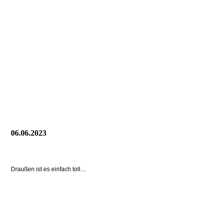
06.06.2023
Draußen ist es einfach toll....
_1
01_IMG-20230608-WA0002_1