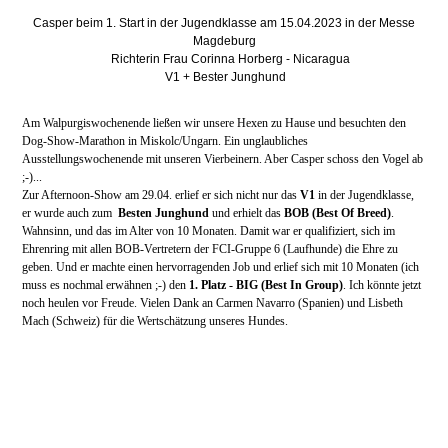
Casper beim 1. Start in der Jugendklasse am 15.04.2023 in der Messe
Magdeburg
Richterin Frau Corinna Horberg - Nicaragua
V1 + Bester Junghund
Am Walpurgiswochenende ließen wir unsere Hexen zu Hause und besuchten den
Dog-Show-Marathon in Miskolc/Ungarn. Ein unglaubliches
Ausstellungswochenende mit unseren Vierbeinern. Aber Casper schoss den Vogel ab
;-)...
Zur Afternoon-Show am 29.04. erlief er sich nicht nur das
V1
in der Jugendklasse,
er wurde auch zum
Besten Junghund
und erhielt das
BOB (Best Of Breed)
.
Wahnsinn, und das im Alter von 10 Monaten. Damit war er qualifiziert, sich im
Ehrenring mit allen BOB-Vertretern der FCI-Gruppe 6 (Laufhunde) die Ehre zu
geben. Und er machte einen hervorragenden Job und erlief sich mit 10 Monaten (ich
muss es nochmal erwähnen ;-) den
1. Platz - BIG (Best In Group)
. Ich könnte jetzt
noch heulen vor Freude. Vielen Dank an Carmen Navarro (Spanien) und Lisbeth
Mach (Schweiz) für die Wertschätzung unseres Hundes.